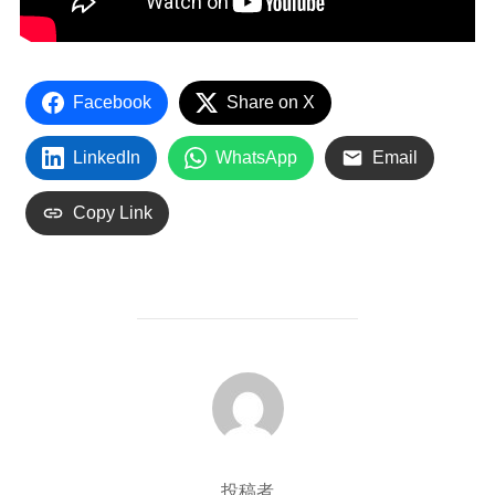
Facebook
Share on X
LinkedIn
WhatsApp
Email
Copy Link
投稿者
投稿者