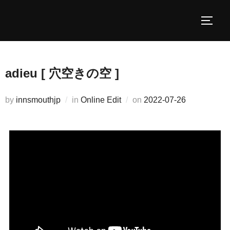
コ
ン
サイド
テ
ン
ツ
adieu [ 穴空きの空 ]
へ
ス
投
by
innsmouthjp
in
Online Edit
on
2022-07-26
キ
稿
ッ
日:
プ